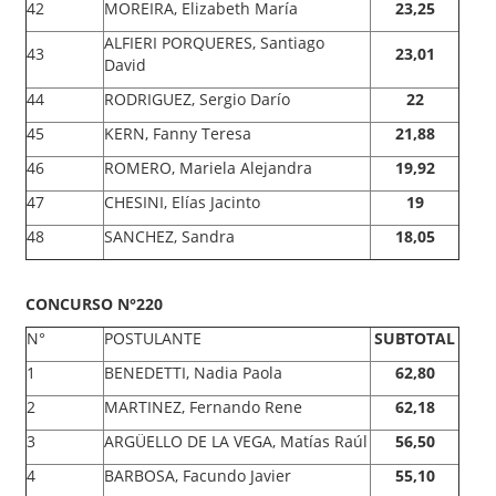
42
MOREIRA, Elizabeth María
23,25
ALFIERI PORQUERES, Santiago
43
23,01
David
44
RODRIGUEZ, Sergio Darío
22
45
KERN, Fanny Teresa
21,88
46
ROMERO, Mariela Alejandra
19,92
47
CHESINI, Elías Jacinto
19
48
SANCHEZ, Sandra
18,05
CONCURSO N°220
N°
POSTULANTE
SUBTOTAL
1
BENEDETTI, Nadia Paola
62,80
2
MARTINEZ, Fernando Rene
62,18
3
ARGÜELLO DE LA VEGA, Matías Raúl
56,50
4
BARBOSA, Facundo Javier
55,10