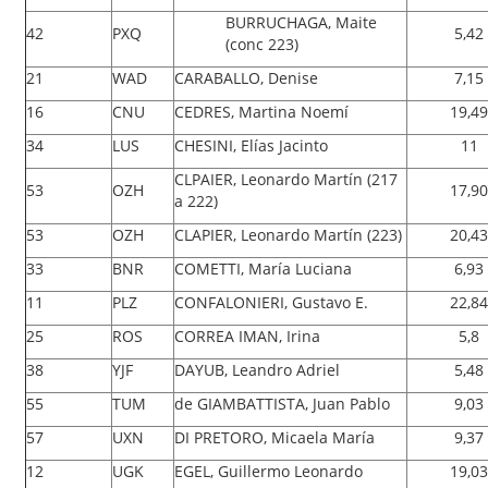
BURRUCHAGA, Maite
42
PXQ
5,42
(conc 223)
21
WAD
CARABALLO, Denise
7,15
16
CNU
CEDRES, Martina Noemí
19,49
34
LUS
CHESINI, Elías Jacinto
11
CLPAIER, Leonardo Martín (217
53
OZH
17,90
a 222)
53
OZH
CLAPIER, Leonardo Martín (223)
20,43
33
BNR
COMETTI, María Luciana
6,93
11
PLZ
CONFALONIERI, Gustavo E.
22,84
25
ROS
CORREA IMAN, Irina
5,8
38
YJF
DAYUB, Leandro Adriel
5,48
55
TUM
de GIAMBATTISTA, Juan Pablo
9,03
57
UXN
DI PRETORO, Micaela María
9,37
12
UGK
EGEL, Guillermo Leonardo
19,03