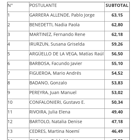
N°
POSTULANTE
SUBTOTAL
1
GARRERA ALLENDE, Pablo Jorge
63,15
2
BENEDETTI, Nadia Paola
62,80
3
MARTINEZ, Fernando Rene
62,18
4
IRURZUN, Susana Griselda
59,26
5
ARGÜELLO DE LA VEGA, Matías Raúl
56,50
6
BARBOSA, Facundo Javier
55,10
7
FIGUEROA, Mario Andrés
54,52
8
BADANO, Gonzalo
53,83
9
PEREYRA, Juan Manuel
53,02
10
CONFALONIERI, Gustavo E.
50,34
11
RIVOIRA, Julia Elena
49,40
12
BARTOLO, Natalia Denise
47,18
13
CEDRES, Martina Noemí
46,49