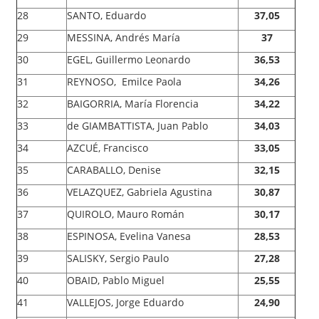
28
SANTO, Eduardo
37,05
29
MESSINA, Andrés María
37
30
EGEL, Guillermo Leonardo
36,53
31
REYNOSO, Emilce Paola
34,26
32
BAIGORRIA, María Florencia
34,22
33
de GIAMBATTISTA, Juan Pablo
34,03
34
AZCUÉ, Francisco
33,05
35
CARABALLO, Denise
32,15
36
VELAZQUEZ, Gabriela Agustina
30,87
37
QUIROLO, Mauro Román
30,17
38
ESPINOSA, Evelina Vanesa
28,53
39
SALISKY, Sergio Paulo
27,28
40
OBAID, Pablo Miguel
25,55
41
VALLEJOS, Jorge Eduardo
24,90