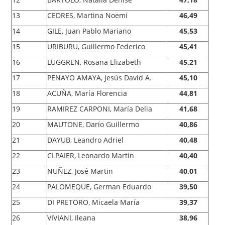
13
CEDRES, Martina Noemí
46,49
14
GILE, Juan Pablo Mariano
45,53
15
URIBURU, Guillermo Federico
45,41
16
LUGGREN, Rosana Elizabeth
45,21
17
PENAYO AMAYA, Jesús David A.
45,10
18
ACUÑA, María Florencia
44,81
19
RAMIREZ CARPONI, María Delia
41,68
20
MAUTONE, Darío Guillermo
40,86
21
DAYUB, Leandro Adriel
40,48
22
CLPAIER, Leonardo Martín
40,40
23
NUÑEZ, José Martin
40,01
24
PALOMEQUE, German Eduardo
39,50
25
DI PRETORO, Micaela María
39,37
26
VIVIANI, Ileana
38,96