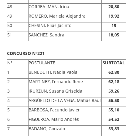
48
CORREA IMAN, Irina
20,80
49
ROMERO, Mariela Alejandra
19,92
50
CHESINI, Elías Jacinto
19
51
SANCHEZ, Sandra
18,05
CONCURSO N°221
N°
POSTULANTE
SUBTOTAL
1
BENEDETTI, Nadia Paola
62,80
2
MARTINEZ, Fernando Rene
62,18
3
IRURZUN, Susana Griselda
59,26
4
ARGÜELLO DE LA VEGA, Matías Raúl
56,50
5
BARBOSA, Facundo Javier
55,10
6
FIGUEROA, Mario Andrés
54,52
7
BADANO, Gonzalo
53,83