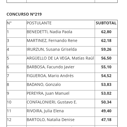
CONCURSO N°219
N°
POSTULANTE
SUBTOTAL
1
BENEDETTI, Nadia Paola
62,80
3
MARTINEZ, Fernando Rene
62,18
4
IRURZUN, Susana Griselda
59,26
5
ARGÜELLO DE LA VEGA, Matías Raúl
56,50
6
BARBOSA, Facundo Javier
55,10
7
FIGUEROA, Mario Andrés
54,52
8
BADANO, Gonzalo
53,83
9
PEREYRA, Juan Manuel
53,02
10
CONFALONIERI, Gustavo E.
50,34
11
RIVOIRA, Julia Elena
49,40
12
BARTOLO, Natalia Denise
47,18