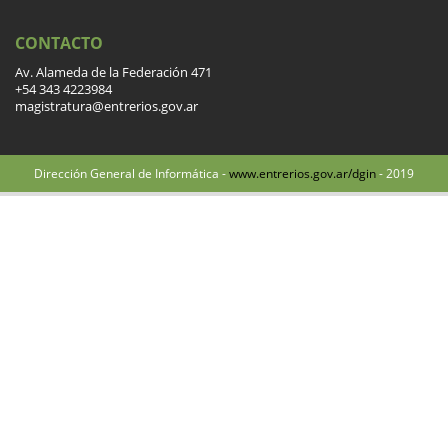
CONTACTO
Av. Alameda de la Federación 471
+54 343 4223984
magistratura@entrerios.gov.ar
Dirección General de Informática -
www.entrerios.gov.ar/dgin
- 2019