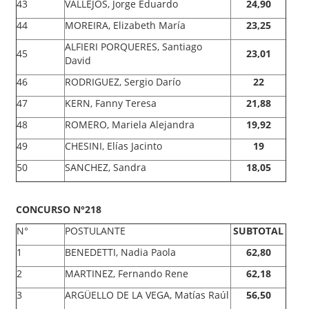
43
VALLEJOS, Jorge Eduardo
24,90
44
MOREIRA, Elizabeth María
23,25
ALFIERI PORQUERES, Santiago
45
23,01
David
46
RODRIGUEZ, Sergio Darío
22
47
KERN, Fanny Teresa
21,88
48
ROMERO, Mariela Alejandra
19,92
49
CHESINI, Elías Jacinto
19
50
SANCHEZ, Sandra
18,05
CONCURSO N°218
N°
POSTULANTE
SUBTOTAL
1
BENEDETTI, Nadia Paola
62,80
2
MARTINEZ, Fernando Rene
62,18
3
ARGÜELLO DE LA VEGA, Matías Raúl
56,50