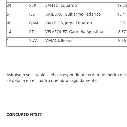
24
XEP
SANTO, Eduardo
19,55
5
IES
URIBURU, Guillermo Federico
15,41
49
QMA
VALLEJOS, Jorge Eduardo
5,9
14
RDL
VELAZQUEZ, Gabriela Agustina
8,37
1
SUV
VIVIANI, Ileana
8,96
Asimismo se establece el correspondiente orden de mérito del
se detalla en el cuadro que obra seguidamente:
CONCURSO N
°217