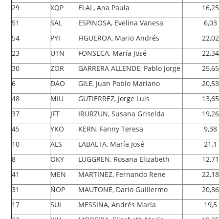
29
XQP
ELAL, Ana Paula
16,25
51
SAL
ESPINOSA, Evelina Vanesa
6,03
54
PYI
FIGUEROA, Mario Andrés
22,02
23
UTN
FONSECA, María José
22,34
30
ZOR
GARRERA ALLENDE, Pablo Jorge
25,65
6
DAO
GILE, Juan Pablo Mariano
20,53
48
MIU
GUTIERREZ, Jorge Luis
13,65
37
JFT
IRURZUN, Susana Griselda
19,26
45
YKO
KERN, Fanny Teresa
9,38
10
ALS
LABALTA, María José
21,1
8
OKY
LUGGREN, Rosana Elizabeth
12,71
41
MEN
MARTINEZ, Fernando Rene
22,18
31
ÑOP
MAUTONE, Darío Guillermo
20,86
17
SUL
MESSINA, Andrés María
19,5