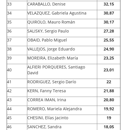
33
CARABALLO, Denise
32,15
34
VELAZQUEZ, Gabriela Agustina
30,87
35
QUIROLO, Mauro Román
30,17
36
SALISKY, Sergio Paulo
27,28
37
OBAID, Pablo Miguel
25,55
38
VALLEJOS, Jorge Eduardo
24,90
39
MOREIRA, Elizabeth María
23,25
ALFIERI PORQUERES, Santiago
40
23,01
David
41
RODRIGUEZ, Sergio Darío
22
42
KERN, Fanny Teresa
21,88
43
CORREA IMAN, Irina
20,80
44
ROMERO, Mariela Alejandra
19,92
45
CHESINI, Elías Jacinto
19
46
SANCHEZ, Sandra
18,05