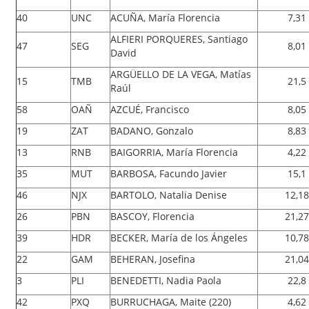
40
UNC
ACUÑA, María Florencia
7,31
ALFIERI PORQUERES, Santiago
47
SEG
8,01
David
ARGÜELLO DE LA VEGA, Matías
15
TMB
21,5
Raúl
58
OAÑ
AZCUÉ, Francisco
8,05
19
ZAT
BADANO, Gonzalo
8,83
13
RNB
BAIGORRIA, María Florencia
4,22
35
MUT
BARBOSA, Facundo Javier
15,1
46
NJX
BARTOLO, Natalia Denise
12,18
26
PBN
BASCOY, Florencia
21,27
39
HDR
BECKER, María de los Ángeles
10,78
22
GAM
BEHERAN, Josefina
21,04
3
PLI
BENEDETTI, Nadia Paola
22,8
42
PXQ
BURRUCHAGA, Maite (220)
4,62