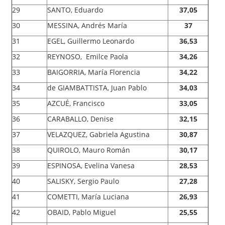
29
SANTO, Eduardo
37,05
30
MESSINA, Andrés María
37
31
EGEL, Guillermo Leonardo
36,53
32
REYNOSO, Emilce Paola
34,26
33
BAIGORRIA, María Florencia
34,22
34
de GIAMBATTISTA, Juan Pablo
34,03
35
AZCUÉ, Francisco
33,05
36
CARABALLO, Denise
32,15
37
VELAZQUEZ, Gabriela Agustina
30,87
38
QUIROLO, Mauro Román
30,17
39
ESPINOSA, Evelina Vanesa
28,53
40
SALISKY, Sergio Paulo
27,28
41
COMETTI, María Luciana
26,93
42
OBAID, Pablo Miguel
25,55