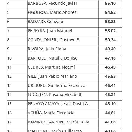
4
BARBOSA, Facundo Javier
55,10
5
FIGUEROA, Mario Andrés
54,52
6
BADANO, Gonzalo
53,83
7
PEREYRA, Juan Manuel
53,02
8
CONFALONIERI, Gustavo E.
50,34
9
RIVOIRA, Julia Elena
49,40
10
BARTOLO, Natalia Denise
47,18
11
CEDRES, Martina Noemí
46,49
12
GILE, Juan Pablo Mariano
45,53
13
URIBURU, Guillermo Federico
45,41
14
LUGGREN, Rosana Elizabeth
45,21
15
PENAYO AMAYA, Jesús David A.
45,10
16
ACUÑA, María Florencia
44,81
17
RAMIREZ CARPONI, María Delia
41,68
18
MAUTONE, Darío Guillermo
40,86