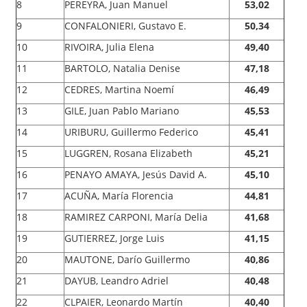
8
PEREYRA, Juan Manuel
53,02
9
CONFALONIERI, Gustavo E.
50,34
10
RIVOIRA, Julia Elena
49,40
11
BARTOLO, Natalia Denise
47,18
12
CEDRES, Martina Noemí
46,49
13
GILE, Juan Pablo Mariano
45,53
14
URIBURU, Guillermo Federico
45,41
15
LUGGREN, Rosana Elizabeth
45,21
16
PENAYO AMAYA, Jesús David A.
45,10
17
ACUÑA, María Florencia
44,81
18
RAMIREZ CARPONI, María Delia
41,68
19
GUTIERREZ, Jorge Luis
41,15
20
MAUTONE, Darío Guillermo
40,86
21
DAYUB, Leandro Adriel
40,48
22
CLPAIER, Leonardo Martín
40,40