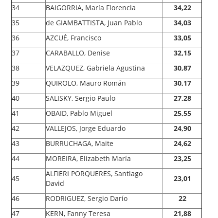
34
BAIGORRIA, María Florencia
34,22
35
de GIAMBATTISTA, Juan Pablo
34,03
36
AZCUÉ, Francisco
33,05
37
CARABALLO, Denise
32,15
38
VELAZQUEZ, Gabriela Agustina
30,87
39
QUIROLO, Mauro Román
30,17
40
SALISKY, Sergio Paulo
27,28
41
OBAID, Pablo Miguel
25,55
42
VALLEJOS, Jorge Eduardo
24,90
43
BURRUCHAGA, Maite
24,62
44
MOREIRA, Elizabeth María
23,25
ALFIERI PORQUERES, Santiago
45
23,01
David
46
RODRIGUEZ, Sergio Darío
22
47
KERN, Fanny Teresa
21,88