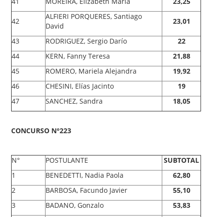
41
MOREIRA, Elizabeth María
23,25
ALFIERI PORQUERES, Santiago
42
23,01
David
43
RODRIGUEZ, Sergio Darío
22
44
KERN, Fanny Teresa
21,88
45
ROMERO, Mariela Alejandra
19,92
46
CHESINI, Elías Jacinto
19
47
SANCHEZ, Sandra
18,05
CONCURSO N°223
N°
POSTULANTE
SUBTOTAL
1
BENEDETTI, Nadia Paola
62,80
2
BARBOSA, Facundo Javier
55,10
3
BADANO, Gonzalo
53,83