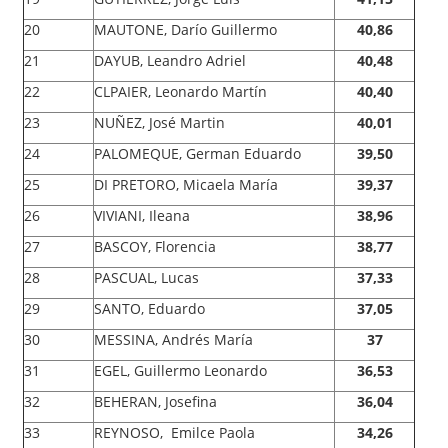
20
MAUTONE, Darío Guillermo
40,86
21
DAYUB, Leandro Adriel
40,48
22
CLPAIER, Leonardo Martín
40,40
23
NUÑEZ, José Martin
40,01
24
PALOMEQUE, German Eduardo
39,50
25
DI PRETORO, Micaela María
39,37
26
VIVIANI, Ileana
38,96
27
BASCOY, Florencia
38,77
28
PASCUAL, Lucas
37,33
29
SANTO, Eduardo
37,05
30
MESSINA, Andrés María
37
31
EGEL, Guillermo Leonardo
36,53
32
BEHERAN, Josefina
36,04
33
REYNOSO, Emilce Paola
34,26