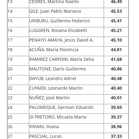
13
CEDRES, Martina Noemí
46,49
14
GILE, Juan Pablo Mariano
45,53
15
URIBURU, Guillermo Federico
45,41
16
LUGGREN, Rosana Elizabeth
45,21
17
PENAYO AMAYA, Jesús David A.
45,10
18
ACUÑA, María Florencia
44,81
19
RAMIREZ CARPONI, María Delia
41,68
20
MAUTONE, Darío Guillermo
40,86
21
DAYUB, Leandro Adriel
40,48
22
CLPAIER, Leonardo Martín
40,40
23
NUÑEZ, José Martin
40,01
24
PALOMEQUE, German Eduardo
39,50
25
DI PRETORO, Micaela María
39,37
26
VIVIANI, Ileana
38,96
27
PASCUAL, Lucas
37,33