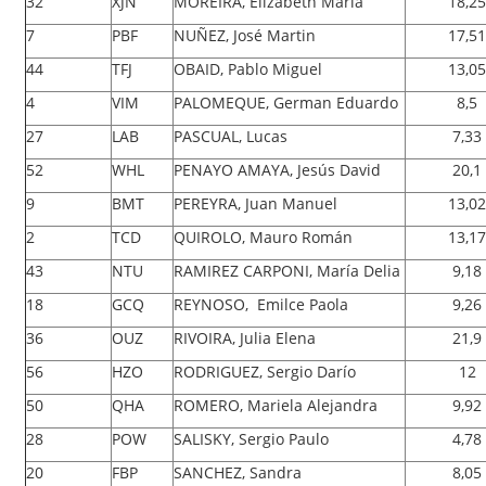
32
XJN
MOREIRA, Elizabeth María
18,25
7
PBF
NUÑEZ, José Martin
17,51
44
TFJ
OBAID, Pablo Miguel
13,05
4
VIM
PALOMEQUE, German Eduardo
8,5
27
LAB
PASCUAL, Lucas
7,33
52
WHL
PENAYO AMAYA, Jesús David
20,1
9
BMT
PEREYRA, Juan Manuel
13,02
2
TCD
QUIROLO, Mauro Román
13,17
43
NTU
RAMIREZ CARPONI, María Delia
9,18
18
GCQ
REYNOSO, Emilce Paola
9,26
36
OUZ
RIVOIRA, Julia Elena
21,9
56
HZO
RODRIGUEZ, Sergio Darío
12
50
QHA
ROMERO, Mariela Alejandra
9,92
28
POW
SALISKY, Sergio Paulo
4,78
20
FBP
SANCHEZ, Sandra
8,05