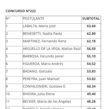
CONCURSO N°222
N°
POSTULANTE
SUBTOTAL
1
LABALTA, María José
63,60
2
BENEDETTI, Nadia Paola
62,80
3
MARTINEZ, Fernando Rene
62,18
4
ARGÜELLO DE LA VEGA, Matías Raúl
56,50
5
BARBOSA, Facundo Javier
55,10
6
FIGUEROA, Mario Andrés
54,52
7
BADANO, Gonzalo
53,83
8
PEREYRA, Juan Manuel
53,02
9
CONFALONIERI, Gustavo E.
50,34
10
RIVOIRA, Julia Elena
49,40
11
BECKER, María de los Ángeles
48,28
12
BARTOLO, Natalia Denise
47,18