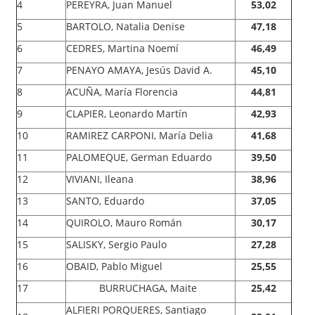
4
PEREYRA, Juan Manuel
53,02
5
BARTOLO, Natalia Denise
47,18
6
CEDRES, Martina Noemí
46,49
7
PENAYO AMAYA, Jesús David A.
45,10
8
ACUÑA, María Florencia
44,81
9
CLAPIER, Leonardo Martín
42,93
10
RAMIREZ CARPONI, María Delia
41,68
11
PALOMEQUE, German Eduardo
39,50
12
VIVIANI, Ileana
38,96
13
SANTO, Eduardo
37,05
14
QUIROLO, Mauro Román
30,17
15
SALISKY, Sergio Paulo
27,28
16
OBAID, Pablo Miguel
25,55
17
BURRUCHAGA, Maite
25,42
ALFIERI PORQUERES, Santiago