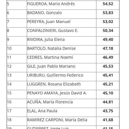
5
FIGUEROA, Mario Andrés
54,52
6
BADANO, Gonzalo
53,83
7
PEREYRA, Juan Manuel
53,02
8
CONFALONIERI, Gustavo E.
50,34
9
RIVOIRA, Julia Elena
49,40
10
BARTOLO, Natalia Denise
47,18
11
CEDRES, Martina Noemí
46,49
12
GILE, Juan Pablo Mariano
45,53
13
URIBURU, Guillermo Federico
45,41
14
LUGGREN, Rosana Elizabeth
45,21
15
PENAYO AMAYA, Jesús David A.
45,10
16
ACUÑA, María Florencia
44,81
17
ELAL, Ana Paula
43,75
18
RAMIREZ CARPONI, María Delia
41,68
19
GUTIERREZ, Jorge Luis
41,15