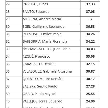
27
PASCUAL, Lucas
37,33
28
SANTO, Eduardo
37,05
29
MESSINA, Andrés María
37
30
EGEL, Guillermo Leonardo
36,53
31
REYNOSO, Emilce Paola
34,26
32
BAIGORRIA, María Florencia
34,22
33
de GIAMBATTISTA, Juan Pablo
34,03
34
AZCUÉ, Francisco
33,05
35
CARABALLO, Denise
32,15
36
VELAZQUEZ, Gabriela Agustina
30,87
37
QUIROLO, Mauro Román
30,17
38
SALISKY, Sergio Paulo
27,28
39
OBAID, Pablo Miguel
25,55
40
VALLEJOS, Jorge Eduardo
24,90