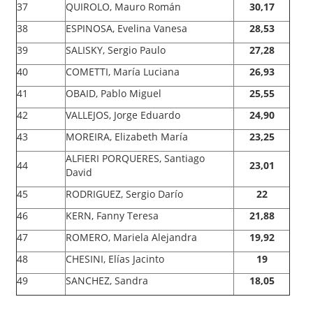
37
QUIROLO, Mauro Román
30,17
38
ESPINOSA, Evelina Vanesa
28,53
39
SALISKY, Sergio Paulo
27,28
40
COMETTI, María Luciana
26,93
41
OBAID, Pablo Miguel
25,55
42
VALLEJOS, Jorge Eduardo
24,90
43
MOREIRA, Elizabeth María
23,25
ALFIERI PORQUERES, Santiago
44
23,01
David
45
RODRIGUEZ, Sergio Darío
22
46
KERN, Fanny Teresa
21,88
47
ROMERO, Mariela Alejandra
19,92
48
CHESINI, Elías Jacinto
19
49
SANCHEZ, Sandra
18,05