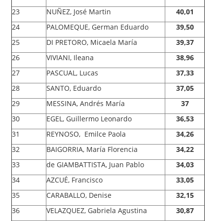
23
NUÑEZ, José Martin
40,01
24
PALOMEQUE, German Eduardo
39,50
25
DI PRETORO, Micaela María
39,37
26
VIVIANI, Ileana
38,96
27
PASCUAL, Lucas
37,33
28
SANTO, Eduardo
37,05
29
MESSINA, Andrés María
37
30
EGEL, Guillermo Leonardo
36,53
31
REYNOSO, Emilce Paola
34,26
32
BAIGORRIA, María Florencia
34,22
33
de GIAMBATTISTA, Juan Pablo
34,03
34
AZCUÉ, Francisco
33,05
35
CARABALLO, Denise
32,15
36
VELAZQUEZ, Gabriela Agustina
30,87