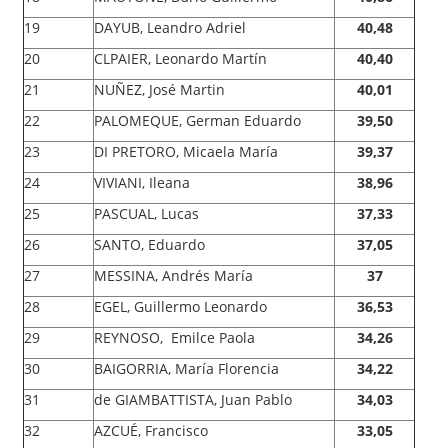
19
DAYUB, Leandro Adriel
40,48
20
CLPAIER, Leonardo Martín
40,40
21
NUÑEZ, José Martin
40,01
22
PALOMEQUE, German Eduardo
39,50
23
DI PRETORO, Micaela María
39,37
24
VIVIANI, Ileana
38,96
25
PASCUAL, Lucas
37,33
26
SANTO, Eduardo
37,05
27
MESSINA, Andrés María
37
28
EGEL, Guillermo Leonardo
36,53
29
REYNOSO, Emilce Paola
34,26
30
BAIGORRIA, María Florencia
34,22
31
de GIAMBATTISTA, Juan Pablo
34,03
32
AZCUÉ, Francisco
33,05