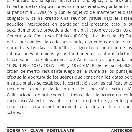
de Concordia, Gualeguaychú, Federal, Gualeguay, Chajarí, Conc
En virtud de las disposiciones sanitarias emitidas por la auto
la pandemia COVID 19, y con el objetivo de mantener el dista
obligatorio, se ha creado una reunión virtual bajo el sist
aquellos interesados en participar del presente acto lo
Seguidamente, se procede a dar inicio al acto previsto en los 
General y de Concursos Públicos (RGCP), a los fines de: 1º) Est
datos personales de cada postulante, contenidos en los sobr
numérica y las claves alfabéticas asignadas a cada uno de los
calificaciones obtenidas, y sus fundamentos, conforme dictame
hacer saber las Calificaciones de Antecedentes aprobadas 
1089, 1090, 1091, 1092, 1093 y 1094 CMER de fecha 04.08.20
orden de mérito resultante luego de la suma de los puntaje
efectúa la apertura de los sobres que contienen los datos pers
institucionales se establece la correlación con las calificacion
Dictamen respecto de la Prueba de Oposición Escrita, d
Calificaciones de antecedentes, todas ellas de acuerdo a lo
cada caso. Abiertos los sobres, estos arrojan los siguientes p
cuadro que obra a continuación, de acuerdo al orden en que f
sobres:
SOBRE N°
CLAVE
POSTULANTE
ANTECED