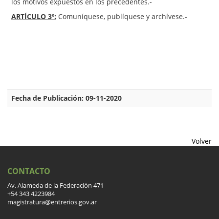
los motivos expuestos en los precedentes.-
ARTÍCULO 3º:
Comuníquese, publíquese y archívese.-
Fecha de Publicación: 09-11-2020
Volver
CONTACTO
Av. Alameda de la Federación 471
+54 343 4223984
magistratura@entrerios.gov.ar