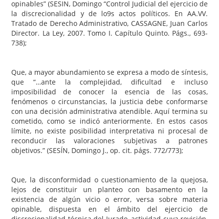
opinables” (SESIN, Domingo “Control Judicial del ejercicio de
la discrecionalidad y de lo9s actos políticos. En AA.VV.
Tratado de Derecho Administrativo, CASSAGNE, Juan Carlos
Director. La Ley, 2007. Tomo I. Capítulo Quinto. Págs., 693-
738);
Que, a mayor abundamiento se expresa a modo de síntesis,
que “…ante la complejidad, dificultad e incluso
imposibilidad de conocer la esencia de las cosas,
fenómenos o circunstancias, la justicia debe conformarse
con una decisión administrativa atendible. Aquí termina su
cometido, como se indicó anteriormente. En estos casos
límite, no existe posibilidad interpretativa ni procesal de
reconducir las valoraciones subjetivas a patrones
objetivos.” (SESÍN, Domingo J., op. cit. págs. 772/773);
Que, la disconformidad o cuestionamiento de la quejosa,
lejos de constituir un planteo con basamento en la
existencia de algún vicio o error, versa sobre materia
opinable, dispuesta en el ámbito del ejercicio de
discrecionalidad técnica del Jurado, actividad cuya revisión,