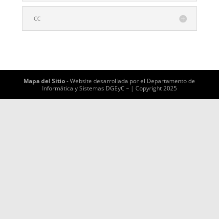
ICC
Mapa del Sitio
- Website desarrollada por el Departamento de
Informática y Sistemas DGEyC – | Copyright 2025