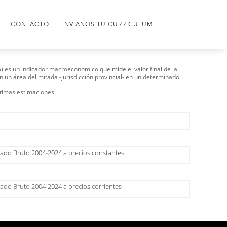
CONTACTO
ENVIANOS TU CURRICULUM
) es un indicador macroeconómico que mide el valor final de la
n un área delimitada -jurisdicción provincial- en un determinado
ltimas estimaciones.
gado Bruto 2004-2024 a precios constantes
ado Bruto 2004-2024 a precios corrientes