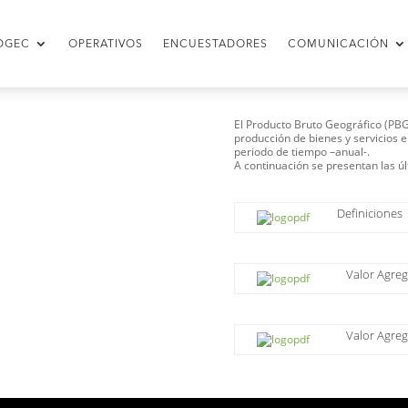
DGEC
OPERATIVOS
ENCUESTADORES
COMUNICACIÓN
El Producto Bruto Geográfico (PBG
producción de bienes y servicios e
periodo de tiempo –anual-.
A continuación se presentan las ú
Definiciones
Valor Agre
Valor Agreg